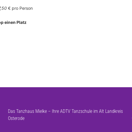
7,50
€ pro Person
op einen Platz
Das Tanzhaus Mielke – Ihre ADTV Tanzschule im Alt Landkreis
Osterode